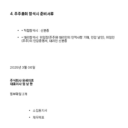
4. 주주총회 참석시 준비서류
• 직접참석시 : 신분증
• 대리참석시: 위임장(주주와 대리인의 인적사항 기재, 인감 날인), 위임인
(주주)의 인감증명서, 대리인 신분증
2025년 3월 06일
주식회사 유세이프
대표이사 엄 남 한
첨부파일 2개
소집통지서
재무제표