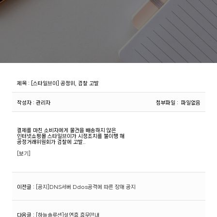
제목
:
[스타일브이] 공정위, 검찰 고발
작성자
: 관리자
첨부파일
: 파일없음
결제를 마친 소비자에게 물건을 배송하지 않은
인터넷쇼핑몰 스타일브이가 시정조치를 불이행 해
공정거래위원회가 검찰에 고발..
[보기]
이전글
:
[공지]DNS서버 Ddos공격에 따른 장애 공지
다음글
:
[하늘솔루션]설연휴 휴무안내